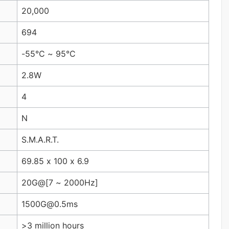
20,000
694
-55°C ~ 95°C
2.8W
4
N
S.M.A.R.T.
69.85 x 100 x 6.9
20G@[7 ~ 2000Hz]
1500G@0.5ms
>3 million hours