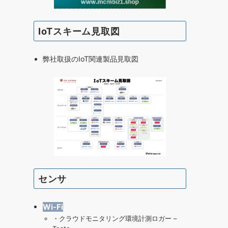
IoTスキーム見取図
弊社取扱のIoT関連製品見取図
センサ
Wi-Fi
・
クラウドモニタリング環境計測ロガー –