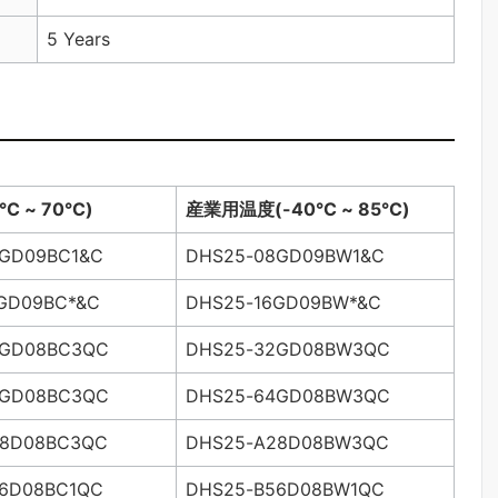
5 Years
°C ~ 70°C)
産業用温度
(-40°C ~ 85°C)
GD09BC1&C
DHS25-08GD09BW1&C
GD09BC*&C
DHS25-16GD09BW*&C
2GD08BC3QC
DHS25-32GD08BW3QC
4GD08BC3QC
DHS25-64GD08BW3QC
28D08BC3QC
DHS25-A28D08BW3QC
6D08BC1QC
DHS25-B56D08BW1QC