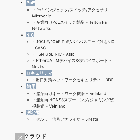
PoE
・
PoEインジェクタ/スイッチ/アクセサリ -
Microchip
・
産業向けPoEスイッチ製品 – Teltonika
Networks
NIC
・
40GbE/1GbE PoE/バイパスモード対応NIC
- CASO
・
TSN GbE NIC - Asix
・
EtherCAT Mデバイス/Sデバイスボード -
Nextw
セキュリティ
・
出口対策ネットワークセキュリティ - DDS
舶用
・
船舶向けネットワーク機器 – Veinland
・
船舶向けGNSSスプーニング/ジャミング監
視装置 – Veinland
測定器
・
セルラー信号アナライザ – Siretta
クラウド