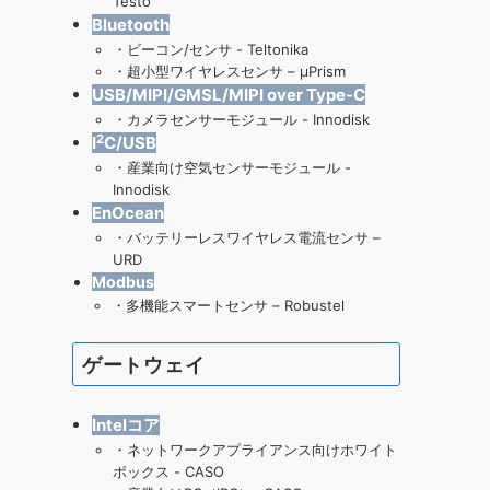
Testo
Bluetooth
・
ビーコン/センサ - Teltonika
・
超小型ワイヤレスセンサ – μPrism
USB/MIPI/GMSL/MIPI over Type-C
・
カメラセンサーモジュール - Innodisk
2
I
C/USB
・
産業向け空気センサーモジュール
-
Innodisk
EnOcean
・
バッテリーレスワイヤレス電流センサ –
URD
Modbus
・
多機能スマートセンサ – Robustel
ゲートウェイ
Intelコア
・
ネットワークアプライアンス向けホワイト
ボックス - CASO