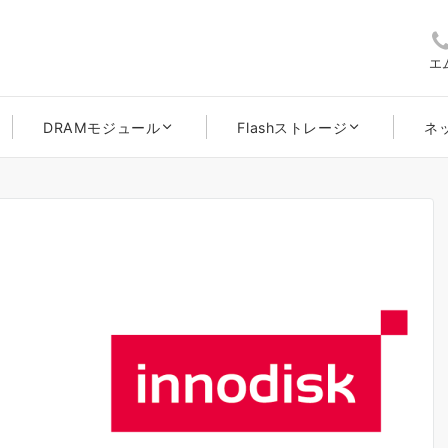
エ
DRAMモジュール
Flashストレージ
ネ
B