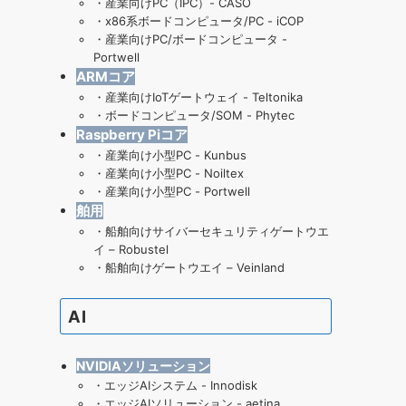
・
産業向けPC（IPC）- CASO
・
x86系ボードコンピュータ/PC - iCOP
・
産業向けPC/ボードコンピュータ -
Portwell
ARMコア
・
産業向けIoTゲートウェイ - Teltonika
・
ボードコンピュータ/SOM - Phytec
Raspberry Piコア
・
産業向け小型PC - Kunbus
・
産業向け小型PC - Noiltex
・
産業向け小型PC - Portwell
舶用
・
船舶向けサイバーセキュリティゲートウエ
イ – Robustel
・
船舶向けゲートウエイ – Veinland
AI
NVIDIAソリューション
・
エッジAIシステム - Innodisk
・
エッジAIソリューション - aetina