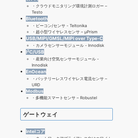
・
クラウドモニタリング環境計測ロガー –
Testo
Bluetooth
・
ビーコン/センサ - Teltonika
・
超小型ワイヤレスセンサ – μPrism
USB/MIPI/GMSL/MIPI over Type-C
・
カメラセンサーモジュール - Innodisk
2
I
C/USB
・
産業向け空気センサーモジュール
-
Innodisk
EnOcean
・
バッテリーレスワイヤレス電流センサ –
URD
Modbus
・
多機能スマートセンサ – Robustel
ゲートウェイ
Intelコア