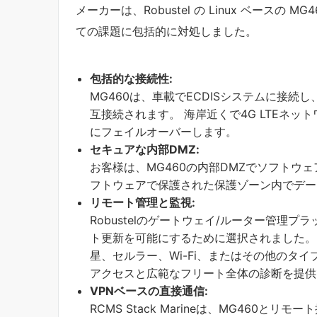
メーカーは、Robustel の Linux ベースの MG
ての課題に包括的に対処しました。
包括的な接続性:
MG460は、車載でECDISシステムに接
互接続されます。 海岸近くで4G LTEネ
にフェイルオーバーします。
セキュアな内部DMZ:
お客様は、MG460の内部DMZでソフトウ
フトウェアで保護された保護ゾーン内でデー
リモート管理と監視:
Robustelのゲートウェイ/ルーター管理
ト更新を可能にするために選択されました。 RCMS(R
星、セルラー、Wi-Fi、またはその他のタ
アクセスと広範なフリート全体の診断を提供
VPNベースの直接通信:
RCMS Stack Marineは、MG460