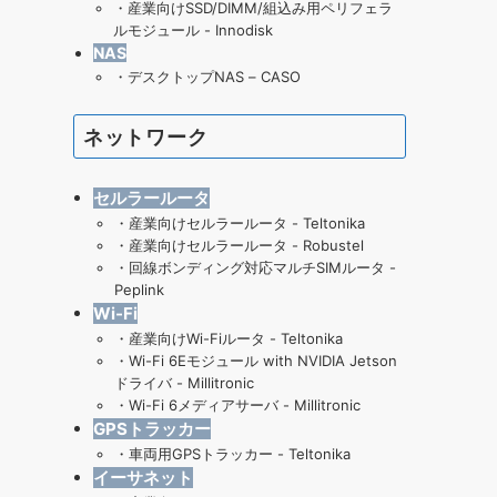
・
産業向けSSD/DIMM/組込み用ペリフェラ
ルモジュール - Innodisk
NAS
・
デスクトップNAS – CASO
ネットワーク
セルラールータ
・
産業向けセルラールータ - Teltonika
・
産業向けセルラールータ - Robustel
・
回線ボンディング対応マルチSIMルータ -
Peplink
Wi-Fi
・産業向けWi-Fiルータ - Teltonika
・
Wi-Fi 6Eモジュール with NVIDIA Jetson
ドライバ - Millitronic
・
Wi-Fi 6メディアサーバ - Millitronic
GPSトラッカー
・
車両用GPSトラッカー - Teltonika
イーサネット