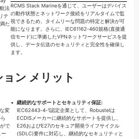
ay
RCMS Stack Marineを通じて、ユーザーはデバイス
上航法
の動作状態とネットワーク接続をリアルタイムで監
リテ
視できるため、タイムリーな問題の特定と解決が可
を満た
能になります。さらに、IEC61162-460規格(直接通
信モード)に準拠したVPNネットワークサービスを提
供し、データ伝送のセキュリティと完全性を確保し
ます。
ョン メリット
継続的なサポートとセキュリティ保証:
な変
IEC62443-4-1認定企業として、Robustelは
から
ECDISメーカーに継続的なサポートを提供し、
とがで
E26およびE27のセキュア開発ライフサイクル
ュー
(SDLC)要件に対応し、継続的なセキュリティと