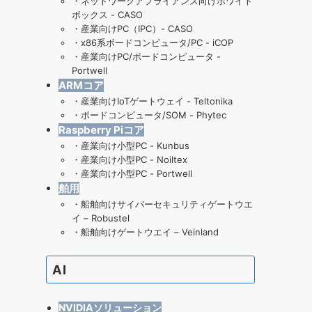
・
ネットワークアプライアンス向けホワイト
ボックス - CASO
・
産業向けPC（IPC）- CASO
・
x86系ボードコンピュータ/PC - iCOP
・
産業向けPC/ボードコンピュータ -
Portwell
ARMコア
・
産業向けIoTゲートウェイ - Teltonika
・
ボードコンピュータ/SOM - Phytec
Raspberry Piコア
・
産業向け小型PC - Kunbus
・
産業向け小型PC - Noiltex
・
産業向け小型PC - Portwell
舶用
・
船舶向けサイバーセキュリティゲートウエ
イ – Robustel
・
船舶向けゲートウエイ – Veinland
AI
NVIDIAソリューション