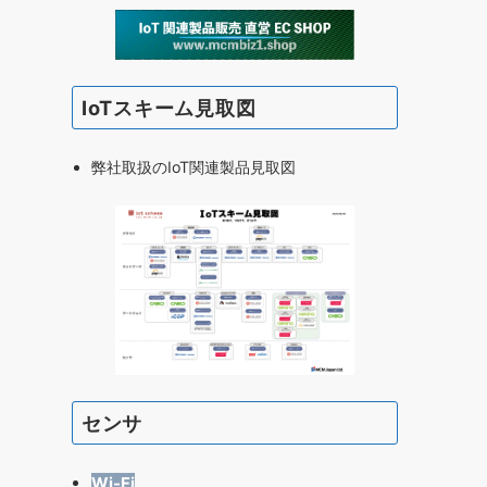
IoTスキーム見取図
弊社取扱のIoT関連製品見取図
センサ
Wi-Fi