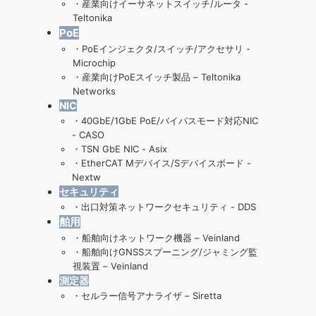
・
産業向けイーサネットスイッチ/ルータ -
Teltonika
PoE
・
PoEインジェクタ/スイッチ/アクセサリ -
Microchip
・
産業向けPoEスイッチ製品 – Teltonika
Networks
NIC
・
40GbE/1GbE PoE/バイパスモード対応NIC
- CASO
・
TSN GbE NIC - Asix
・
EtherCAT Mデバイス/Sデバイスボード -
Nextw
セキュリティ
・
出口対策ネットワークセキュリティ - DDS
舶用
・
船舶向けネットワーク機器 – Veinland
・
船舶向けGNSSスプーニング/ジャミング監
視装置 – Veinland
測定器
・
セルラー信号アナライザ – Siretta