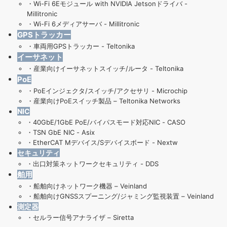
・
Wi-Fi 6Eモジュール with NVIDIA Jetsonドライバ -
Millitronic
・
Wi-Fi 6メディアサーバ - Millitronic
GPSトラッカー
・
車両用GPSトラッカー - Teltonika
イーサネット
・
産業向けイーサネットスイッチ/ルータ - Teltonika
PoE
・
PoEインジェクタ/スイッチ/アクセサリ - Microchip
・
産業向けPoEスイッチ製品 – Teltonika Networks
NIC
・
40GbE/1GbE PoE/バイパスモード対応NIC - CASO
・
TSN GbE NIC - Asix
・
EtherCAT Mデバイス/Sデバイスボード - Nextw
セキュリティ
・
出口対策ネットワークセキュリティ - DDS
舶用
・
船舶向けネットワーク機器 – Veinland
・
船舶向けGNSSスプーニング/ジャミング監視装置 – Veinland
測定器
・
セルラー信号アナライザ – Siretta