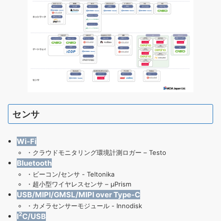
センサ
Wi-Fi
・
クラウドモニタリング環境計測ロガー – Testo
Bluetooth
・
ビーコン/センサ - Teltonika
・
超小型ワイヤレスセンサ – μPrism
USB/MIPI/GMSL/MIPI over Type-C
・
カメラセンサーモジュール - Innodisk
2
I
C/USB