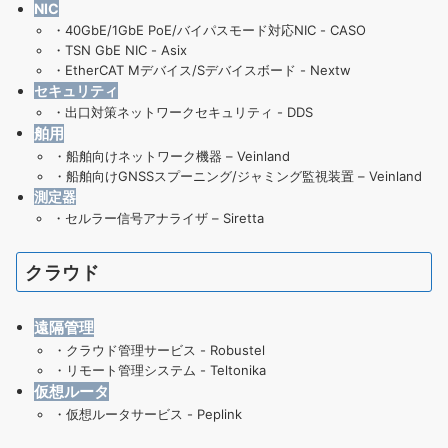
NIC
・
40GbE/1GbE PoE/バイパスモード対応NIC - CASO
・
TSN GbE NIC - Asix
・
EtherCAT Mデバイス/Sデバイスボード - Nextw
セキュリティ
・
出口対策ネットワークセキュリティ - DDS
舶用
・
船舶向けネットワーク機器 – Veinland
・
船舶向けGNSSスプーニング/ジャミング監視装置 – Veinland
測定器
・
セルラー信号アナライザ – Siretta
クラウド
遠隔管理
・
クラウド管理サービス - Robustel
・
リモート管理システム - Teltonika
仮想ルータ
・仮想ルータサービス - Peplink