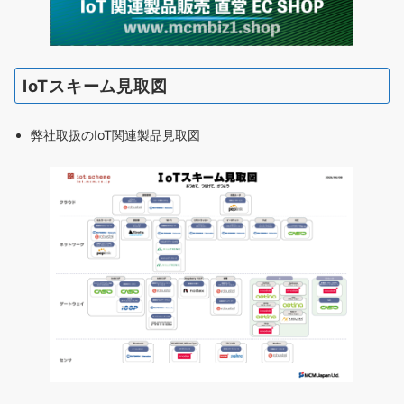
IoTスキーム見取図
弊社取扱のIoT関連製品見取図