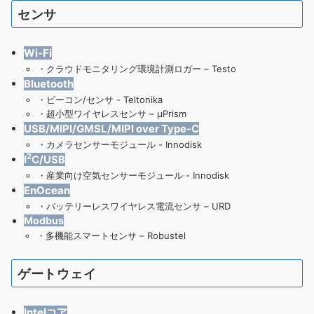
センサ
Wi-Fi
・
クラウドモニタリング環境計測ロガー – Testo
Bluetooth
・
ビーコン/センサ - Teltonika
・
超小型ワイヤレスセンサ – μPrism
USB/MIPI/GMSL/MIPI over Type-C
・
カメラセンサーモジュール - Innodisk
2
I
C/USB
・
産業向け空気センサーモジュール
- Innodisk
EnOcean
・
バッテリーレスワイヤレス電流センサ – URD
Modbus
・
多機能スマートセンサ – Robustel
ゲートウェイ
Intelコア