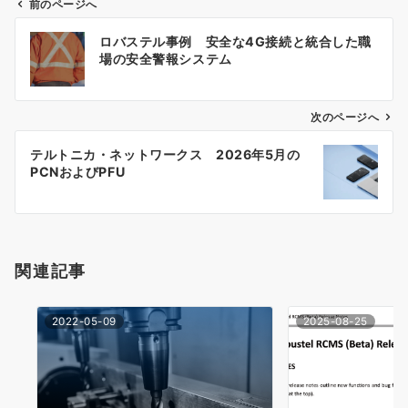
前のページへ
投
ロバステル事例 安全な4G接続と統合した職
稿
場の安全警報システム
ナ
ビ
ゲ
次のページへ
ー
テルトニカ・ネットワークス 2026年5月の
シ
PCNおよびPFU
ョ
ン
関連記事
2022-05-09
2025-08-25