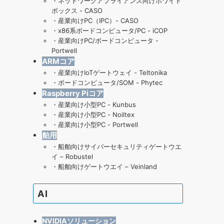
・
ネットワークアプライアンス向けホワイト
ボックス - CASO
・
産業向けPC（IPC）- CASO
・
x86系ボードコンピュータ/PC - iCOP
・
産業向けPC/ボードコンピュータ -
Portwell
ARMコア
・
産業向けIoTゲートウェイ - Teltonika
・
ボードコンピュータ/SOM - Phytec
Raspberry Piコア
・
産業向け小型PC - Kunbus
・
産業向け小型PC - Noiltex
・
産業向け小型PC - Portwell
舶用
・
船舶向けサイバーセキュリティゲートウエ
イ – Robustel
・
船舶向けゲートウエイ – Veinland
AI
NVIDIAソリューション