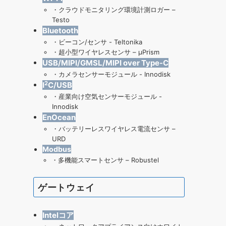
・
クラウドモニタリング環境計測ロガー –
Testo
Bluetooth
・
ビーコン/センサ - Teltonika
・
超小型ワイヤレスセンサ – μPrism
USB/MIPI/GMSL/MIPI over Type-C
・
カメラセンサーモジュール - Innodisk
2
I
C/USB
・
産業向け空気センサーモジュール
-
Innodisk
EnOcean
・
バッテリーレスワイヤレス電流センサ –
URD
Modbus
・
多機能スマートセンサ – Robustel
ゲートウェイ
Intelコア