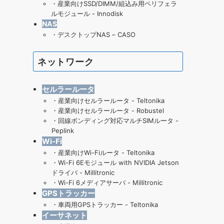
・
産業向けSSD/DIMM/組込み用ペリフェラ
ルモジュール - Innodisk
NAS
・
デスクトップNAS – CASO
ネットワーク
セルラールータ
・
産業向けセルラールータ - Teltonika
・
産業向けセルラールータ - Robustel
・
回線ボンディング対応マルチSIMルータ -
Peplink
Wi-Fi
・産業向けWi-Fiルータ - Teltonika
・
Wi-Fi 6Eモジュール with NVIDIA Jetson
ドライバ - Millitronic
・
Wi-Fi 6メディアサーバ - Millitronic
GPSトラッカー
・
車両用GPSトラッカー - Teltonika
イーサネット