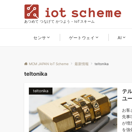
あつめて つなげて かつよう - IoTスキーム
センサ
ゲートウェイ
AI
MCM JAPAN IoT Scheme
最新情報
teltonika
teltonika
テル
teltonika
ユ
お客
先事
が増
を強化