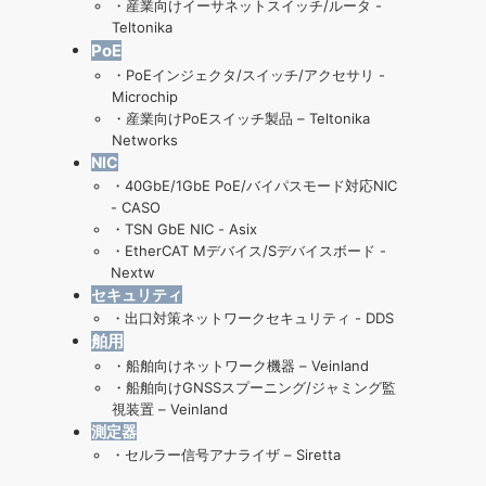
・
産業向けイーサネットスイッチ/ルータ -
Teltonika
PoE
・
PoEインジェクタ/スイッチ/アクセサリ -
Microchip
・
産業向けPoEスイッチ製品 – Teltonika
Networks
NIC
・
40GbE/1GbE PoE/バイパスモード対応NIC
- CASO
・
TSN GbE NIC - Asix
・
EtherCAT Mデバイス/Sデバイスボード -
Nextw
セキュリティ
・
出口対策ネットワークセキュリティ - DDS
舶用
・
船舶向けネットワーク機器 – Veinland
・
船舶向けGNSSスプーニング/ジャミング監
視装置 – Veinland
測定器
・
セルラー信号アナライザ – Siretta