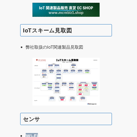
IoTスキーム見取図
弊社取扱のIoT関連製品見取図
センサ
Wi-Fi