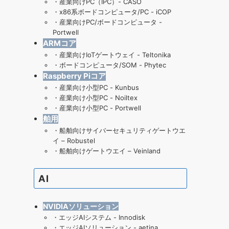
・
産業向けPC（IPC）- CASO
・
x86系ボードコンピュータ/PC - iCOP
・
産業向けPC/ボードコンピュータ -
Portwell
ARMコア
・
産業向けIoTゲートウェイ - Teltonika
・
ボードコンピュータ/SOM - Phytec
Raspberry Piコア
・
産業向け小型PC - Kunbus
・
産業向け小型PC - Noiltex
・
産業向け小型PC - Portwell
舶用
・
船舶向けサイバーセキュリティゲートウエ
イ – Robustel
・
船舶向けゲートウエイ – Veinland
AI
NVIDIAソリューション
・
エッジAIシステム - Innodisk
・
エッジAIソリューション - aetina