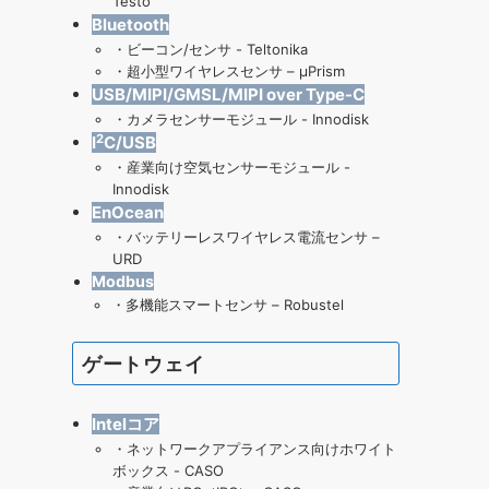
Testo
Bluetooth
・
ビーコン/センサ - Teltonika
・
超小型ワイヤレスセンサ – μPrism
USB/MIPI/GMSL/MIPI over Type-C
・
カメラセンサーモジュール - Innodisk
2
I
C/USB
・
産業向け空気センサーモジュール
-
Innodisk
EnOcean
・
バッテリーレスワイヤレス電流センサ –
URD
Modbus
・
多機能スマートセンサ – Robustel
ゲートウェイ
Intelコア
・
ネットワークアプライアンス向けホワイト
ボックス - CASO