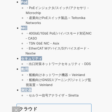
PoE
・
PoEインジェクタ/スイッチ/アクセサリ -
Microchip
・
産業向けPoEスイッチ製品 – Teltonika
Networks
NIC
・
40GbE/1GbE PoE/バイパスモード対応NIC
- CASO
・
TSN GbE NIC - Asix
・
EtherCAT Mデバイス/Sデバイスボード -
Nextw
セキュリティ
・
出口対策ネットワークセキュリティ - DDS
舶用
・
船舶向けネットワーク機器 – Veinland
・
船舶向けGNSSスプーニング/ジャミング監
視装置 – Veinland
測定器
・
セルラー信号アナライザ – Siretta
クラウド