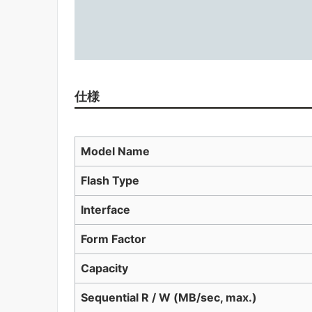
仕様
Model Name
Flash Type
Interface
Form Factor
Capacity
Sequential R / W (MB/sec, max.)