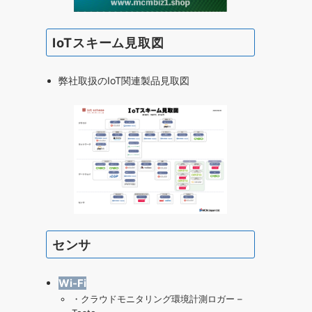
IoTスキーム見取図
弊社取扱のIoT関連製品見取図
センサ
Wi-Fi
・
クラウドモニタリング環境計測ロガー –