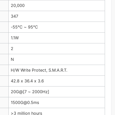
20,000
347
-55°C ~ 95°C
1.1W
2
N
H/W Write Protect, S.M.A.R.T.
42.8 x 36.4 x 3.6
20G@[7 ~ 2000Hz]
1500G@0.5ms
>3 million hours