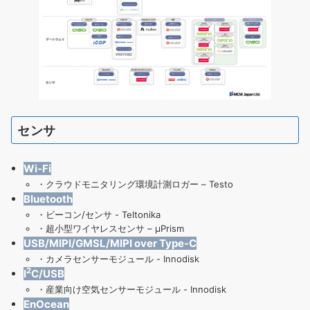
センサ
Wi-Fi
・
クラウドモニタリング環境計測ロガー – Testo
Bluetooth
・
ビーコン/センサ - Teltonika
・
超小型ワイヤレスセンサ – μPrism
USB/MIPI/GMSL/MIPI over Type-C
・
カメラセンサーモジュール - Innodisk
2
I
C/USB
・
産業向け空気センサーモジュール
- Innodisk
EnOcean