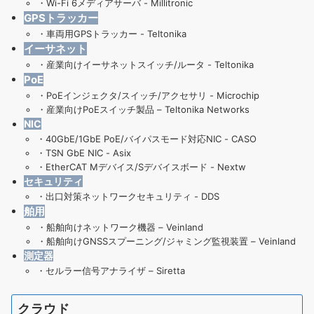
・
Wi-Fi 6メディアサーバ - Millitronic
GPSトラッカー
・
車両用GPSトラッカー - Teltonika
イーサネット
・
産業向けイーサネットスイッチ/ルータ - Teltonika
PoE
・
PoEインジェクタ/スイッチ/アクセサリ - Microchip
・
産業向けPoEスイッチ製品 – Teltonika Networks
NIC
・
40GbE/1GbE PoE/バイパスモード対応NIC - CASO
・
TSN GbE NIC - Asix
・
EtherCAT Mデバイス/Sデバイスボード - Nextw
セキュリティ
・
出口対策ネットワークセキュリティ - DDS
舶用
・
船舶向けネットワーク機器 – Veinland
・
船舶向けGNSSスプーニング/ジャミング監視装置 – Veinland
測定器
・
セルラー信号アナライザ – Siretta
クラウド