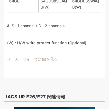
64GB
64GD08SCAQ
64GD08SWAQ
B(W)
B(W)
&. S : 1 channel / D : 2 channels
(W) : H/W write protect function (Optional)
メーカーサイトで詳細を見る
IACS UR E26/E27 関連情報