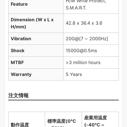
H/W Write Protect,
Feature
S.M.A.R.T.
Dimension (W x L x
42.8 x 36.4 x 3.6
H/mm)
Vibration
20G@[7 ~ 2000Hz]
Shock
1500G@0.5ms
MTBF
>3 million hours
Warranty
5 Years
注文情報
産業用温度
標準温度
(0°C
動作温度
(-40°C ~