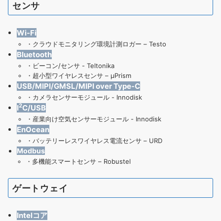
センサ
Wi-Fi
・
クラウドモニタリング環境計測ロガー – Testo
Bluetooth
・
ビーコン/センサ - Teltonika
・
超小型ワイヤレスセンサ – μPrism
USB/MIPI/GMSL/MIPI over Type-C
・
カメラセンサーモジュール - Innodisk
2
I
C/USB
・
産業向け空気センサーモジュール
- Innodisk
EnOcean
・
バッテリーレスワイヤレス電流センサ – URD
Modbus
・
多機能スマートセンサ – Robustel
ゲートウェイ
Intelコア