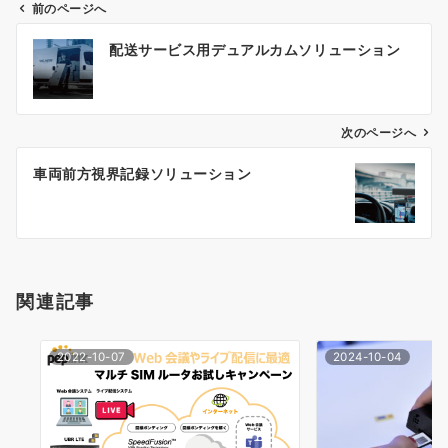
前のページへ
投
配送サービス用デュアルカムソリューション
稿
ナ
ビ
ゲ
次のページへ
ー
車両前方視界記録ソリューション
シ
ョ
ン
関連記事
2022-10-07
2024-10-04