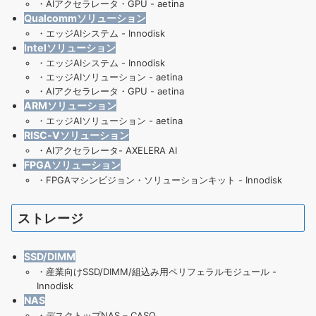
・
AIアクセラレータ・GPU - aetina
Qualcommソリューション
・
エッジAIシステム - Innodisk
Intelソリューション
・
エッジAIシステム - Innodisk
・
エッジAIソリューション - aetina
・
AIアクセラレータ・GPU - aetina
ARMソリューション
・
エッジAIソリューション - aetina
RISC-Vソリューション
・
AIアクセラレータ- AXELERA AI
FPGAソリューション
・
FPGAマシンビジョン・ソリューションキット - Innodisk
ストレージ
SSD/DIMM
・
産業向けSSD/DIMM/組込み用ペリフェラルモジュール -
Innodisk
NAS
・
デスクトップNAS – CASO