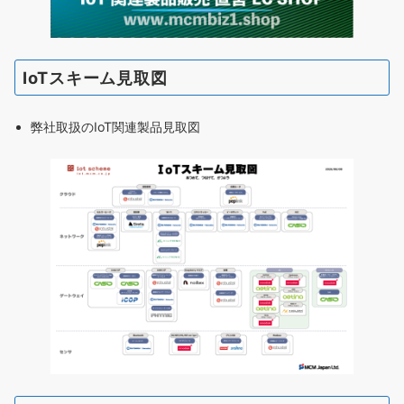
IoTスキーム見取図
弊社取扱のIoT関連製品見取図