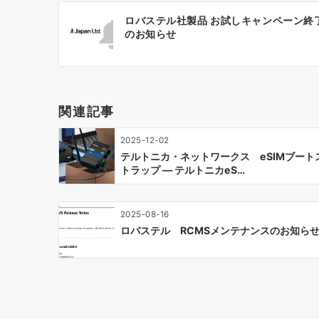
投
ロバステル社製品 お試しキャンペーン終
稿
のお知らせ
ナ
ビ
ゲ
ー
関連記事
シ
ョ
2025-12-02
ン
テルトニカ・ネットワークス eSIMブート
トラップ ― テルトニカeS…
2025-08-16
ロバステル RCMSメンテナンスのお知ら