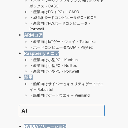
・
ネットワークアプライアンス向けホワイト
ボックス - CASO
・
産業向けPC（IPC）- CASO
・
x86系ボードコンピュータ/PC - iCOP
・
産業向けPC/ボードコンピュータ -
Portwell
ARMコア
・
産業向けIoTゲートウェイ - Teltonika
・
ボードコンピュータ/SOM - Phytec
Raspberry Piコア
・
産業向け小型PC - Kunbus
・
産業向け小型PC - Noiltex
・
産業向け小型PC - Portwell
舶用
・
船舶向けサイバーセキュリティゲートウエ
イ – Robustel
・
船舶向けゲートウエイ – Veinland
AI
NVIDIAソリューション