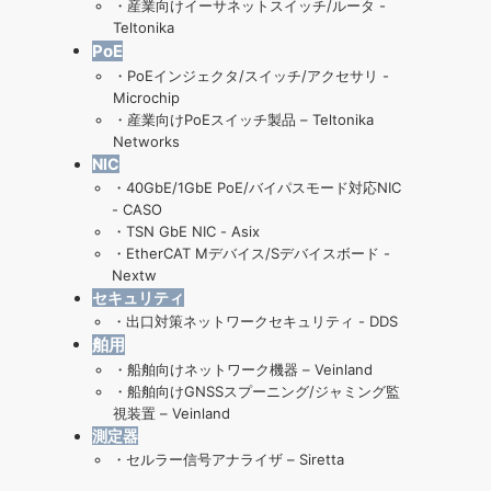
・
産業向けイーサネットスイッチ/ルータ -
Teltonika
PoE
・
PoEインジェクタ/スイッチ/アクセサリ -
Microchip
・
産業向けPoEスイッチ製品 – Teltonika
Networks
NIC
・
40GbE/1GbE PoE/バイパスモード対応NIC
- CASO
・
TSN GbE NIC - Asix
・
EtherCAT Mデバイス/Sデバイスボード -
Nextw
セキュリティ
・
出口対策ネットワークセキュリティ - DDS
舶用
・
船舶向けネットワーク機器 – Veinland
・
船舶向けGNSSスプーニング/ジャミング監
視装置 – Veinland
測定器
・
セルラー信号アナライザ – Siretta