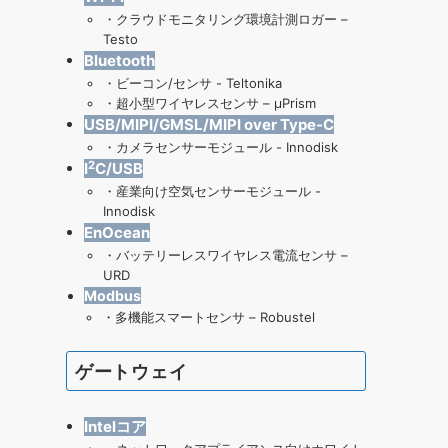
・
クラウドモニタリング環境計測ロガー –
Testo
Bluetooth
・
ビーコン/センサ - Teltonika
・
超小型ワイヤレスセンサ – μPrism
USB/MIPI/GMSL/MIPI over Type-C
・
カメラセンサーモジュール - Innodisk
2
I
C/USB
・
産業向け空気センサーモジュール
-
Innodisk
EnOcean
・
バッテリーレスワイヤレス電流センサ –
URD
Modbus
・
多機能スマートセンサ – Robustel
ゲートウェイ
Intelコア