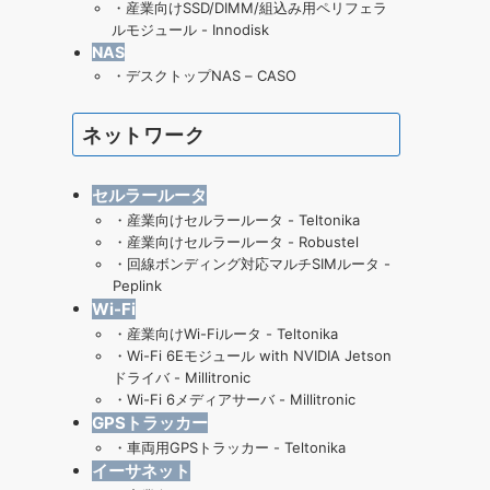
・
産業向けSSD/DIMM/組込み用ペリフェラ
ルモジュール - Innodisk
NAS
・
デスクトップNAS – CASO
ネットワーク
セルラールータ
・
産業向けセルラールータ - Teltonika
・
産業向けセルラールータ - Robustel
・
回線ボンディング対応マルチSIMルータ -
Peplink
Wi-Fi
・産業向けWi-Fiルータ - Teltonika
・
Wi-Fi 6Eモジュール with NVIDIA Jetson
ドライバ - Millitronic
・
Wi-Fi 6メディアサーバ - Millitronic
GPSトラッカー
・
車両用GPSトラッカー - Teltonika
イーサネット