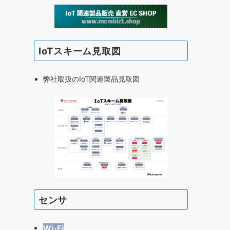
IoTスキーム見取図
弊社取扱のIoT関連製品見取図
センサ
Wi-Fi